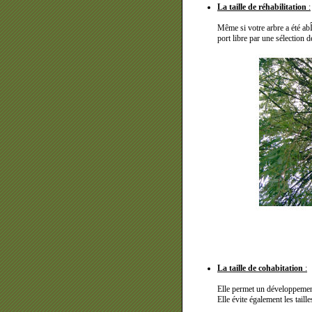
La taille de réhabilitation
:
Même si votre arbre a été abÎ
port libre par une sélection de
La taille de cohabitation
:
Elle permet un développement 
Elle évite également les taille